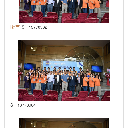
[封面]
S__13778962
S__13778964